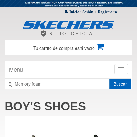
Iniciar Sesión
Registrarse
/
Tu carrito de compra está vacío
Menu
Toggle
navigati
Buscar
BOY'S SHOES