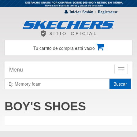
Iniciar Sesión
Registrarse
/
Tu carrito de compra está vacío
Menu
Toggle
navigati
Buscar
BOY'S SHOES