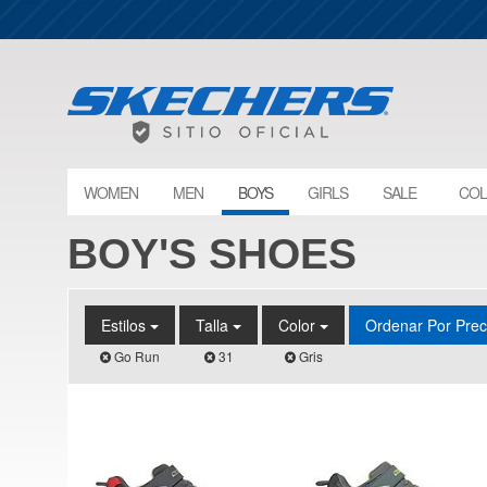
WOMEN
MEN
BOYS
GIRLS
SALE
COL
BOY'S SHOES
Estilos
Talla
Color
Ordenar Por Pre
Go Run
31
Gris