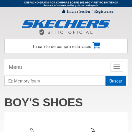
Iniciar Sesión
Registrarse
/
Tu carrito de compra está vacío
Menu
Toggle
navigati
Buscar
BOY'S SHOES