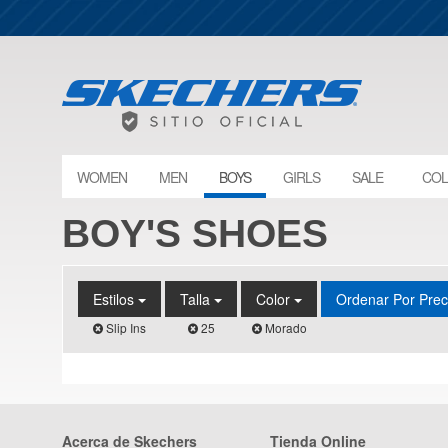
WOMEN
MEN
BOYS
GIRLS
SALE
COL
BOY'S SHOES
Estilos
Talla
Color
Ordenar Por Pre
Slip Ins
25
Morado
Acerca de Skechers
Tienda Online