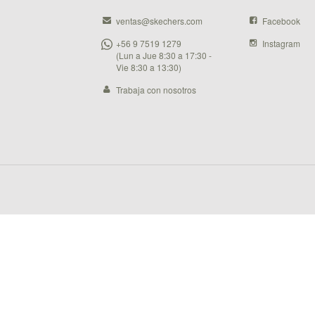
ventas@skechers.com
Facebook
+56 9 7519 1279
Instagram
(Lun a Jue 8:30 a 17:30 -
Vie 8:30 a 13:30)
Trabaja con nosotros