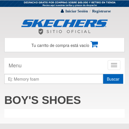
Iniciar Sesión
Registrarse
/
Tu carrito de compra está vacío
Menu
Toggle
navigati
Buscar
BOY'S SHOES