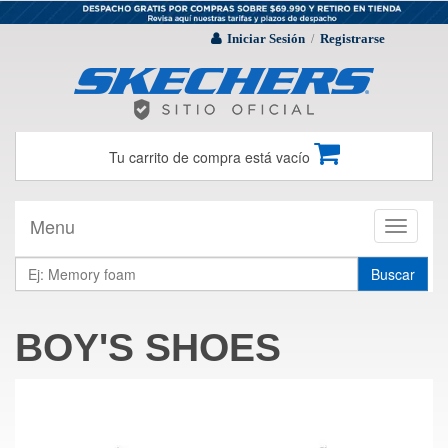
Iniciar Sesión
Registrarse
/
Tu carrito de compra está vacío
Menu
Toggle
navigati
Buscar
BOY'S SHOES