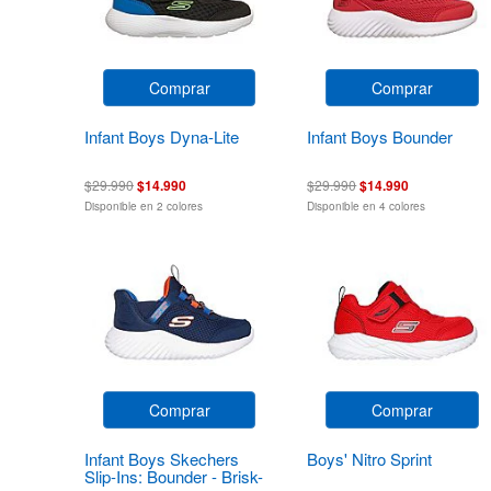
Comprar
Comprar
Infant Boys Dyna-Lite
Infant Boys Bounder
$29.990
$14.990
$29.990
$14.990
Disponible en 2 colores
Disponible en 4 colores
Comprar
Comprar
Infant Boys Skechers
Boys' Nitro Sprint
Slip-Ins: Bounder - Brisk-