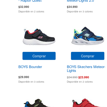
- Raptor Quest
Meteor-Lights 2.0
$32.990
$34.990
Disponible en 2 colores
Disponible en 3 colores
Comprar
Comprar
BOYS Bounder
BOYS Skechers Meteor-
Lights
$29.990
$34.990
$23.990
Disponible en 3 colores
Disponible en 2 colores