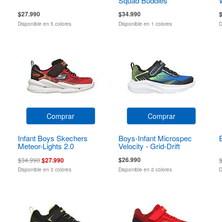
Squad Buddies
$27.990
$34.990
Disponible en 5 colores
Disponible en 1 colores
D
Comprar
Comprar
Infant Boys Skechers
Boys-Infant Microspec
Meteor-Lights 2.0
Velocity - Grid-Drift
$26.990
$34.990
$27.990
Disponible en 3 colores
Disponible en 2 colores
D