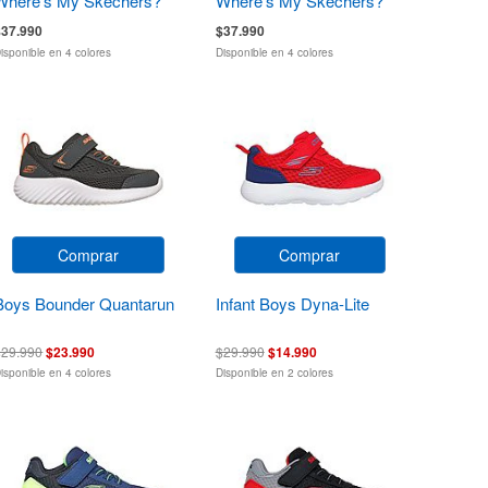
Where's My Skechers?
Where's My Skechers?
$37.990
$37.990
isponible en 4 colores
Disponible en 4 colores
Comprar
Comprar
Boys Bounder Quantarun
Infant Boys Dyna-Lite
$29.990
$23.990
$29.990
$14.990
isponible en 4 colores
Disponible en 2 colores