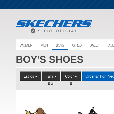
WOMEN
MEN
BOYS
GIRLS
SALE
COL
BOY'S SHOES
Estilos
Talla
Color
Ordenar Por Pre
21