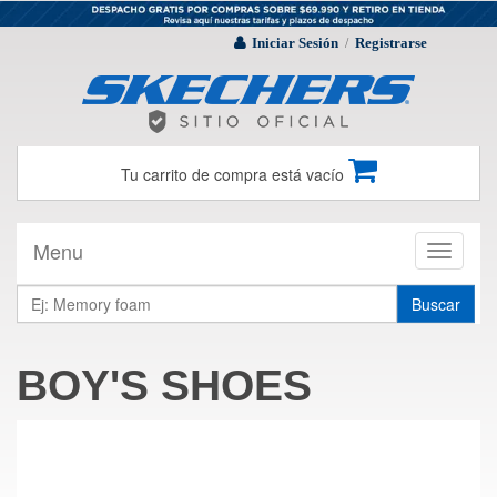
Iniciar Sesión
Registrarse
/
Tu carrito de compra está vacío
Menu
Toggle
navigati
Buscar
BOY'S SHOES