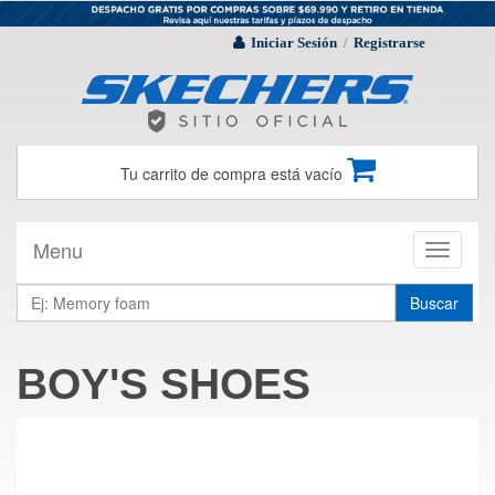
Iniciar Sesión
Registrarse
/
Tu carrito de compra está vacío
Menu
Toggle
navigati
Buscar
BOY'S SHOES