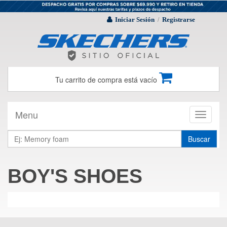
Iniciar Sesión
Registrarse
/
Tu carrito de compra está vacío
Menu
Toggle
navigati
Buscar
BOY'S SHOES