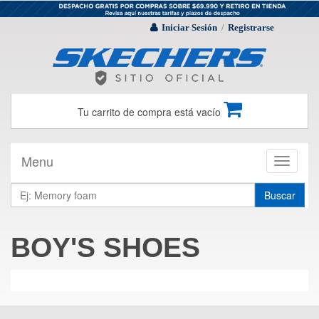
Iniciar Sesión
Registrarse
/
Tu carrito de compra está vacío
Menu
Toggle
navigati
Buscar
BOY'S SHOES