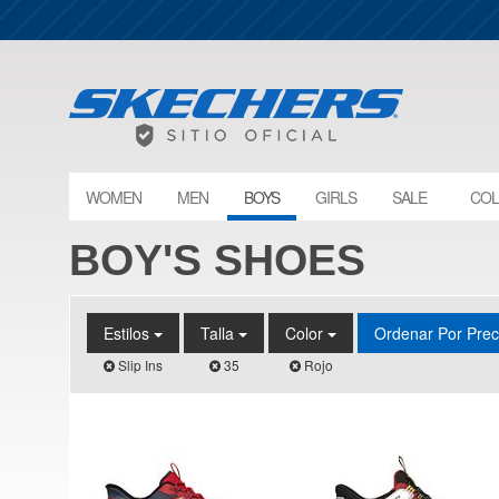
WOMEN
MEN
BOYS
GIRLS
SALE
COL
BOY'S SHOES
Estilos
Talla
Color
Ordenar Por Pre
Slip Ins
35
Rojo