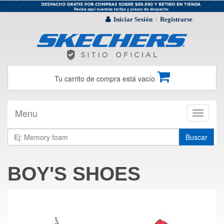
Iniciar Sesión
Registrarse
/
Tu carrito de compra está vacío
Menu
Toggle
navigati
Buscar
BOY'S SHOES