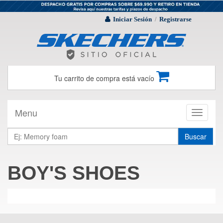
Iniciar Sesión
Registrarse
/
Tu carrito de compra está vacío
Menu
Toggle
navigati
Buscar
BOY'S SHOES