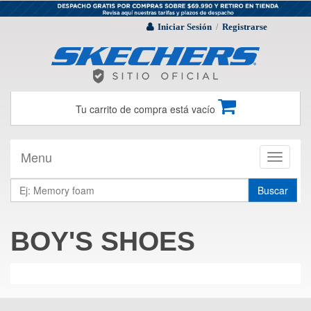
Iniciar Sesión
Registrarse
/
Tu carrito de compra está vacío
Menu
Toggle
navigati
Buscar
BOY'S SHOES