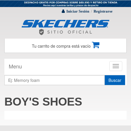
Iniciar Sesión
Registrarse
/
Tu carrito de compra está vacío
Menu
Toggle
navigati
Buscar
BOY'S SHOES