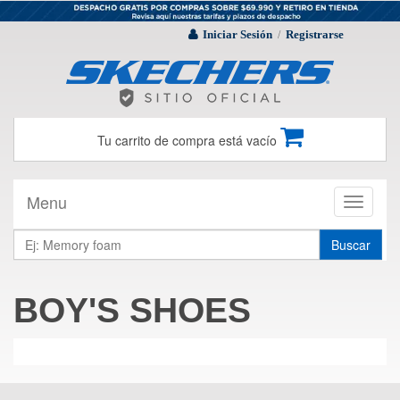
Iniciar Sesión
Registrarse
/
Tu carrito de compra está vacío
Menu
Toggle
navigati
Buscar
BOY'S SHOES