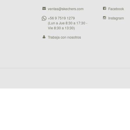
ventas@skechers.com
Facebook
+56 9 7519 1279
Instagram
(Lun a Jue 8:30 a 17:30 -
Vie 8:30 a 13:30)
Trabaja con nosotros