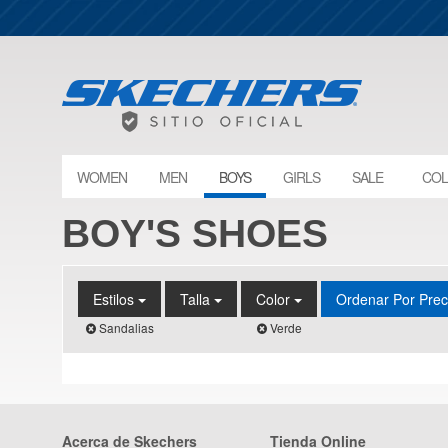
WOMEN
MEN
BOYS
GIRLS
SALE
COL
BOY'S SHOES
Estilos
Talla
Color
Ordenar Por Pre
Sandalias
Verde
Acerca de Skechers
Tienda Online