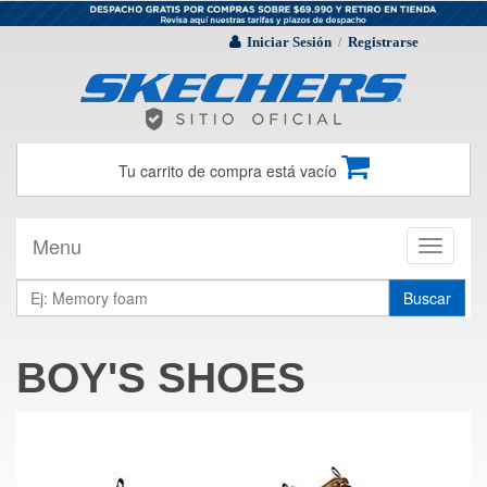
Iniciar Sesión
Registrarse
/
Tu carrito de compra está vacío
Menu
Toggle
navigati
Buscar
BOY'S SHOES