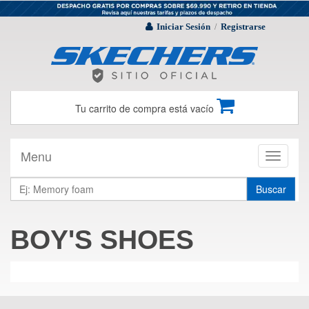
Iniciar Sesión
Registrarse
/
Tu carrito de compra está vacío
Menu
Toggle
navigati
Buscar
BOY'S SHOES