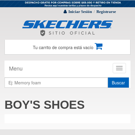
Iniciar Sesión
Registrarse
/
Tu carrito de compra está vacío
Menu
Toggle
navigati
Buscar
BOY'S SHOES