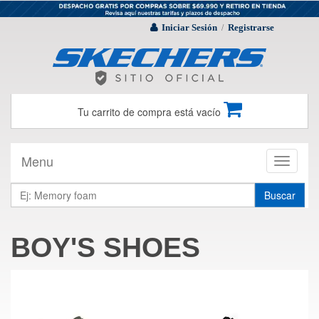
Iniciar Sesión
Registrarse
/
Tu carrito de compra está vacío
Menu
Toggle
navigati
Buscar
BOY'S SHOES