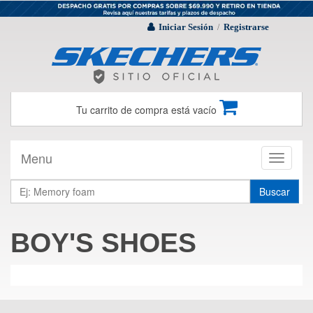
Iniciar Sesión
Registrarse
/
Tu carrito de compra está vacío
Menu
Toggle
navigati
Buscar
BOY'S SHOES