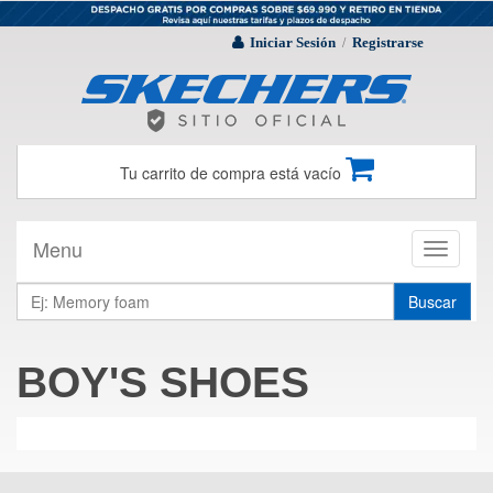
Iniciar Sesión
Registrarse
/
Tu carrito de compra está vacío
Menu
Toggle
navigati
Buscar
BOY'S SHOES