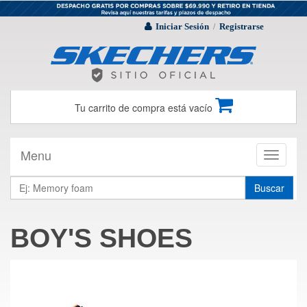
Iniciar Sesión
Registrarse
/
Tu carrito de compra está vacío
Menu
Toggle
navigati
Buscar
BOY'S SHOES