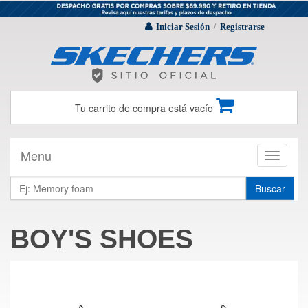
Iniciar Sesión
Registrarse
/
Tu carrito de compra está vacío
Menu
Toggle
navigati
Buscar
BOY'S SHOES