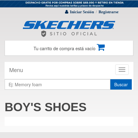
Iniciar Sesión
Registrarse
/
Tu carrito de compra está vacío
Menu
Toggle
navigati
Buscar
BOY'S SHOES