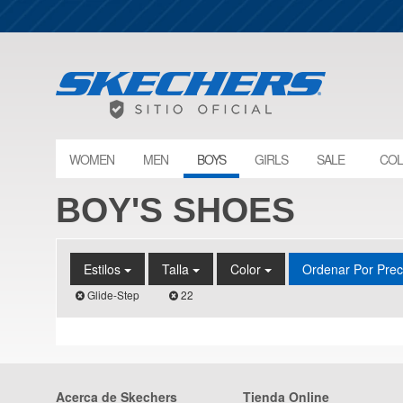
WOMEN
MEN
BOYS
GIRLS
SALE
COL
BOY'S SHOES
Estilos
Talla
Color
Ordenar Por Pre
Glide-Step
22
Acerca de Skechers
Tienda Online