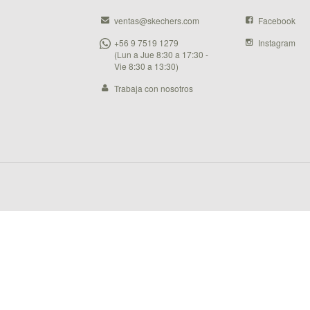
ventas@skechers.com
Facebook
+56 9 7519 1279
Instagram
(Lun a Jue 8:30 a 17:30 -
Vie 8:30 a 13:30)
Trabaja con nosotros