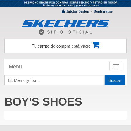
Iniciar Sesión
Registrarse
/
Tu carrito de compra está vacío
Menu
Toggle
navigati
Buscar
BOY'S SHOES