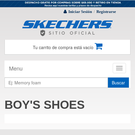
Iniciar Sesión
Registrarse
/
Tu carrito de compra está vacío
Menu
Toggle
navigati
Buscar
BOY'S SHOES