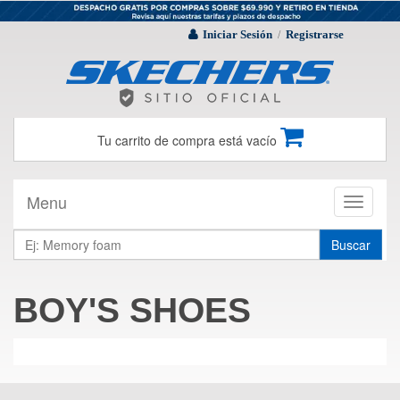
Iniciar Sesión
Registrarse
/
Tu carrito de compra está vacío
Menu
Toggle
navigati
Buscar
BOY'S SHOES