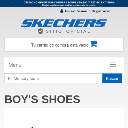
Iniciar Sesión
Registrarse
/
Tu carrito de compra está vacío
Menu
Toggle
navigati
Buscar
BOY'S SHOES