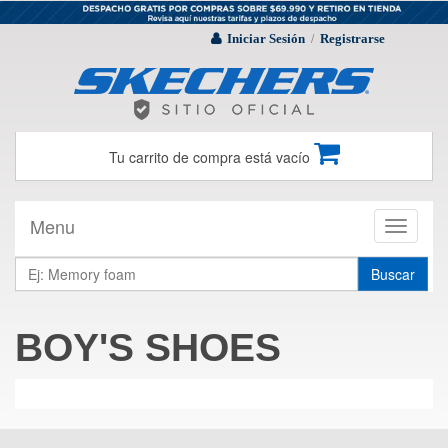
Iniciar Sesión
Registrarse
/
Tu carrito de compra está vacío
Menu
Toggle
navigati
Buscar
BOY'S SHOES