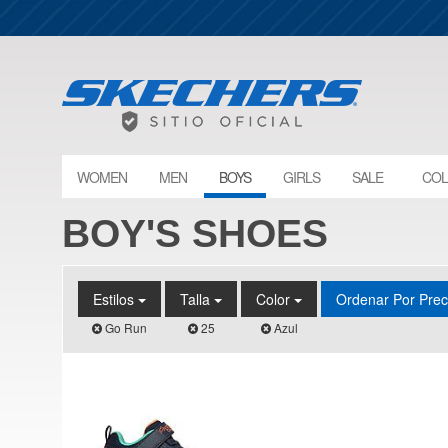
WOMEN
MEN
BOYS
GIRLS
SALE
COL
BOY'S SHOES
Estilos
Talla
Color
Ordenar Por Pre
Go Run
25
Azul