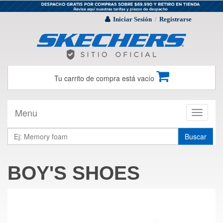
Iniciar Sesión
Registrarse
/
Tu carrito de compra está vacío
Menu
Toggle
navigati
Buscar
BOY'S SHOES