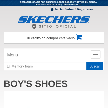
Iniciar Sesión
Registrarse
/
Tu carrito de compra está vacío
Menu
Toggle
navigati
Buscar
BOY'S SHOES