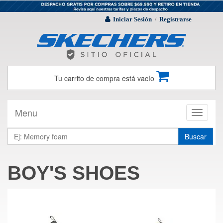
Iniciar Sesión
Registrarse
/
Tu carrito de compra está vacío
Menu
Toggle
navigati
Buscar
BOY'S SHOES