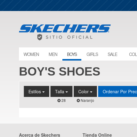
WOMEN
MEN
BOYS
GIRLS
SALE
COL
BOY'S SHOES
Estilos
Talla
Color
Ordenar Por Pre
28
Naranjo
Acerca de Skechers
Tienda Online