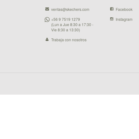
ventas@skechers.com
Facebook
+56 9 7519 1279
Instagram
(Lun a Jue 8:30 a 17:30 -
Vie 8:30 a 13:30)
Trabaja con nosotros