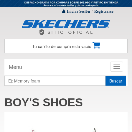
Iniciar Sesión
Registrarse
/
Tu carrito de compra está vacío
Menu
Toggle
navigati
Buscar
BOY'S SHOES