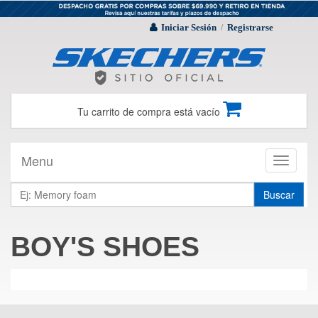
Iniciar Sesión
Registrarse
/
Tu carrito de compra está vacío
Menu
Toggle
navigati
Buscar
BOY'S SHOES