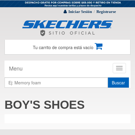
Iniciar Sesión
Registrarse
/
Tu carrito de compra está vacío
Menu
Toggle
navigati
Buscar
BOY'S SHOES