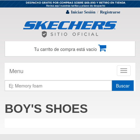
Iniciar Sesión
Registrarse
/
Tu carrito de compra está vacío
Menu
Toggle
navigati
Buscar
BOY'S SHOES