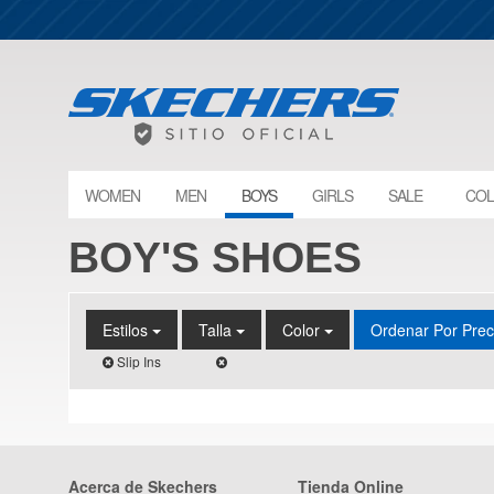
WOMEN
MEN
BOYS
GIRLS
SALE
COL
BOY'S SHOES
Estilos
Talla
Color
Ordenar Por Pre
Slip Ins
Acerca de Skechers
Tienda Online