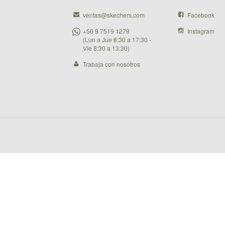
ventas@skechers.com
Facebook
+56 9 7519 1279
Instagram
(Lun a Jue 8:30 a 17:30 -
Vie 8:30 a 13:30)
Trabaja con nosotros