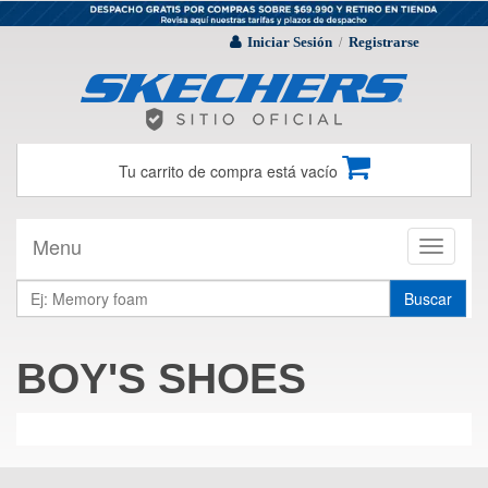
Iniciar Sesión
Registrarse
/
Tu carrito de compra está vacío
Menu
Toggle
navigati
Buscar
BOY'S SHOES