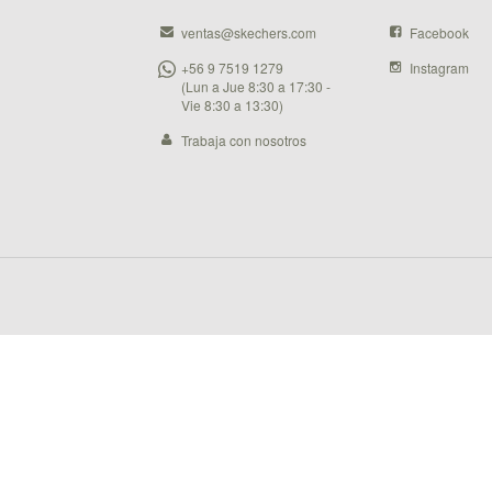
ventas@skechers.com
Facebook
+56 9 7519 1279
Instagram
(Lun a Jue 8:30 a 17:30 -
Vie 8:30 a 13:30)
Trabaja con nosotros