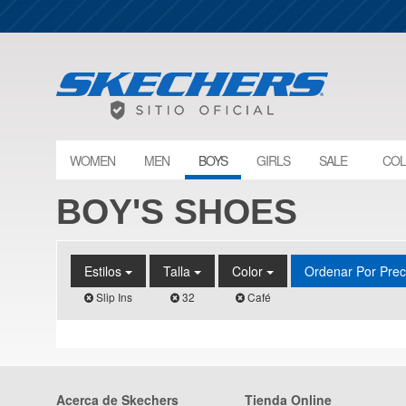
WOMEN
MEN
BOYS
GIRLS
SALE
COL
BOY'S SHOES
Estilos
Talla
Color
Ordenar Por Pre
Slip Ins
32
Café
Acerca de Skechers
Tienda Online