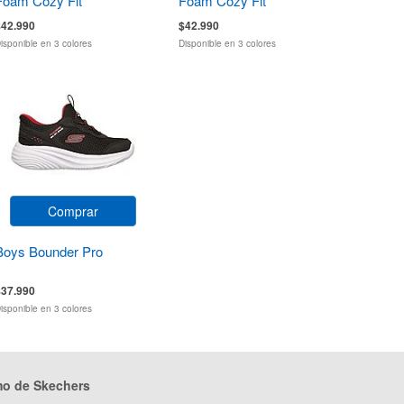
Foam Cozy Fit
Foam Cozy Fit
$42.990
$42.990
isponible en 3 colores
Disponible en 3 colores
Comprar
Boys Bounder Pro
$37.990
isponible en 3 colores
mo de Skechers