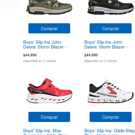
Comprar
Comprar
Boys' Slip-Ins John
Boys' Slip-Ins John
Deere: Storm Blazer -
Deere: Storm Blazer -
Tractor-Squad
Tractor-Squad
$44.990
$44.990
Disponible en 2 colores
Disponible en 2 colores
Comprar
Comprar
Boys' Slip-Ins: Max
Boys' Slip-Ins: Glide-Step