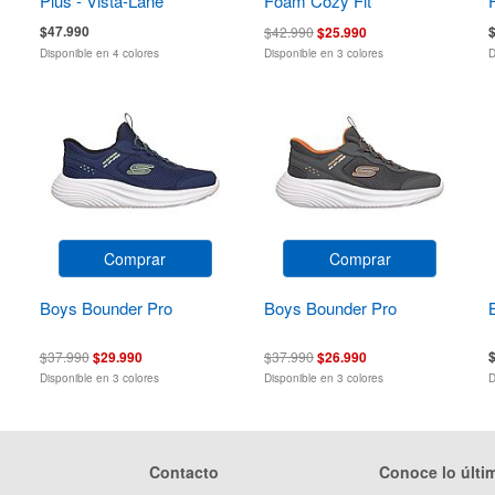
Plus - Vista-Lane
Foam Cozy Fit
$47.990
$42.990
$25.990
Disponible en 4 colores
Disponible en 3 colores
D
Comprar
Comprar
Boys Bounder Pro
Boys Bounder Pro
$37.990
$29.990
$37.990
$26.990
Disponible en 3 colores
Disponible en 3 colores
D
Contacto
Conoce lo últi