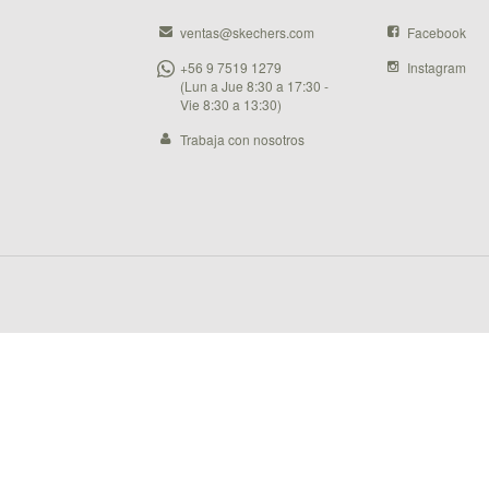
ventas@skechers.com
Facebook
+56 9 7519 1279
Instagram
(Lun a Jue 8:30 a 17:30 -
Vie 8:30 a 13:30)
Trabaja con nosotros