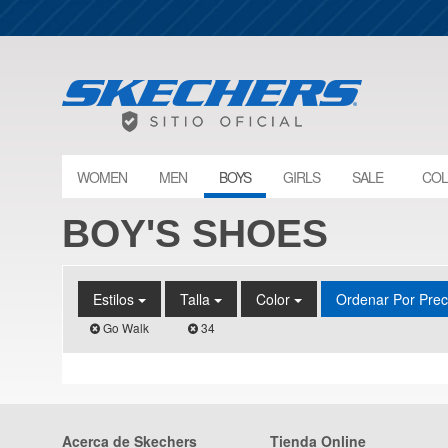
WOMEN
MEN
BOYS
GIRLS
SALE
COL
BOY'S SHOES
Estilos
Talla
Color
Ordenar Por Pre
Go Walk
34
Acerca de Skechers
Tienda Online