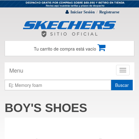
Iniciar Sesión
Registrarse
/
Tu carrito de compra está vacío
Menu
Toggle
navigati
Buscar
BOY'S SHOES