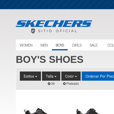
WOMEN
MEN
BOYS
GIRLS
SALE
COL
BOY'S SHOES
Estilos
Talla
Color
Ordenar Por Pre
36
Plateado